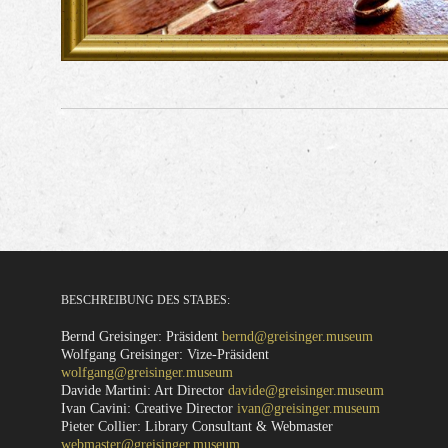
BESCHREIBUNG DES STABES:
Bernd Greisinger: Präsident
bernd@greisinger.museum
Wolfgang Greisinger: Vize-Präsident
wolfgang@greisinger.museum
Davide Martini: Art Director
davide@greisinger.museum
Ivan Cavini: Creative Director
ivan@greisinger.museum
Pieter Collier: Library Consultant & Webmaster
webmaster@greisinger.museum