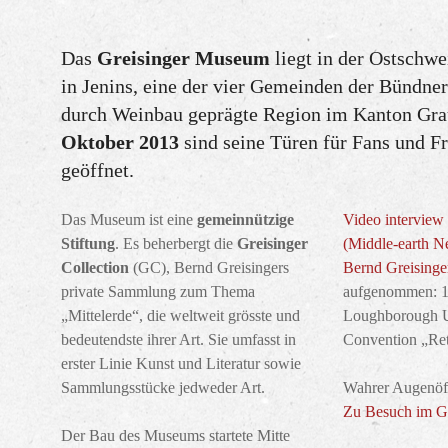
Das
Greisinger Museum
liegt in der Ostschw
in Jenins, eine der vier Gemeinden der Bündner
durch Weinbau geprägte Region im Kanton Gr
Oktober 2013
sind seine Türen für Fans und F
geöffnet.
Das Museum ist eine
gemeinnützige
Video interview
Stiftung
. Es beherbergt die
Greisinger
(Middle-earth N
Collection
(GC), Bernd Greisingers
Bernd Greisinge
private Sammlung zum Thema
aufgenommen: 1
„Mittelerde“, die weltweit grösste und
Loughborough U
bedeutendste ihrer Art. Sie umfasst in
Convention „Ret
erster Linie Kunst und Literatur sowie
Sammlungsstücke jedweder Art.
Wahrer Augenöff
Zu Besuch im G
Der Bau des Museums startete Mitte